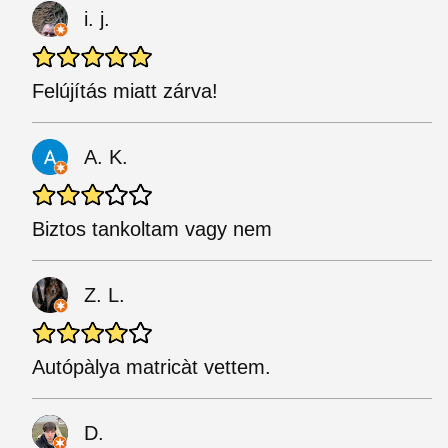
i. j.
Felújítás miatt zárva!
A. K.
Biztos tankoltam vagy nem
Z. L.
Autópàlya matricàt vettem.
D.