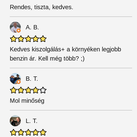
Rendes, tiszta, kedves.
A. B.
Kedves kiszolgálás+ a környéken legjobb
benzin ár. Kell még több? ;)
B. T.
Mol minőség
L. T.