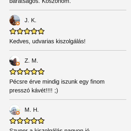
barátságos. Köszönöm.
J. K.
Kedves, udvarias kiszolgálás!
Z. M.
Pécsre érve mindig iszunk egy finom
presszó kávét!!!! ;)
M. H.
Szuper a kiszolgálás nagyon jó