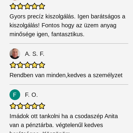
Gyors precíz kiszolgálás. Igen barátságos a
kiszolgálás! Fontos hogy az üzem anyag
minősége igen, fantasztikus.
A. S. F.
Rendben van minden,kedves a személyzet
F. O.
Imádok ott tankolni ha a csodaszép Anita
van a pénztárba. végtelenűl kedves