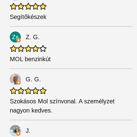
Segítőkészek
Z. G.
MOL benzinkút
G. G.
Szokásos Mol színvonal. A személyzet
nagyon kedves.
J.