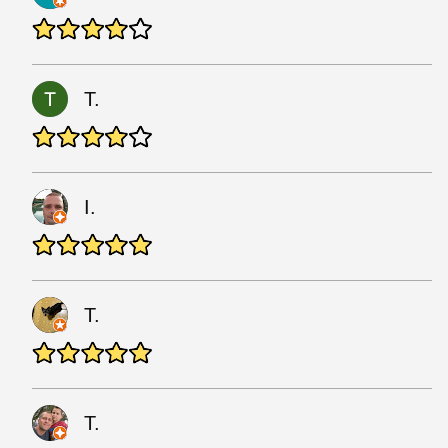
T.
I.
T.
T.