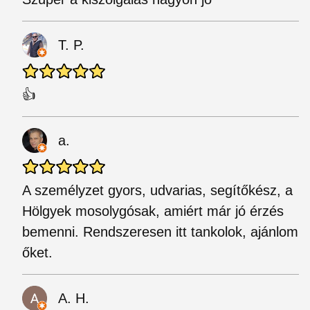
T. P.
👍
a.
A személyzet gyors, udvarias, segítőkész, a
Hölgyek mosolygósak, amiért már jó érzés
bemenni. Rendszeresen itt tankolok, ajánlom
őket.
A. H.