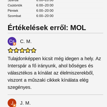
Szerda
6:00–20:00
Csütörtök
6:00–20:00
Péntek
6:00–20:00
Szombat
6:00–20:00
Értékelések erről: MOL
C. M.
Tulajdonképpen kicsit még idegen a hely. Az
Interspár a fő irányunk, ahol bőséges és
választékos a kínálat az élelmiszerekből,
viszont a műszaki cikkek kínálata elég
szegényes.
J. M.