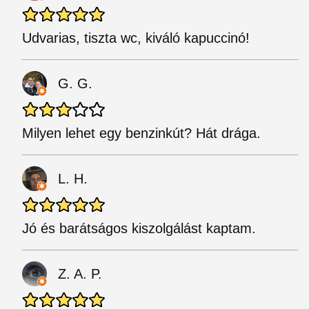
Udvarias, tiszta wc, kiváló kapuccinó!
G. G.
Milyen lehet egy benzinkút? Hát drága.
L. H.
Jó és barátságos kiszolgálást kaptam.
Z. A. P.