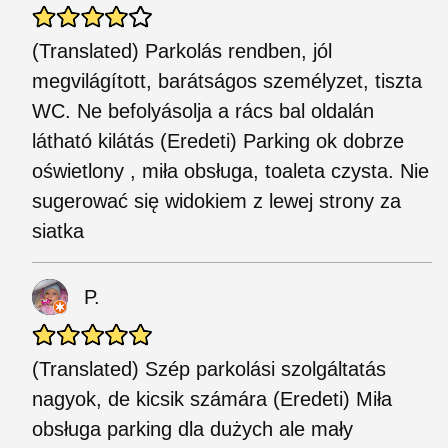
(Translated) Parkolás rendben, jól
megvilágított, barátságos személyzet, tiszta
WC. Ne befolyásolja a rács bal oldalán
látható kilátás (Eredeti) Parking ok dobrze
oświetlony , miła obsługa, toaleta czysta. Nie
sugerować się widokiem z lewej strony za
siatka
P.
(Translated) Szép parkolási szolgáltatás
nagyok, de kicsik számára (Eredeti) Miła
obsługa parking dla dużych ale mały