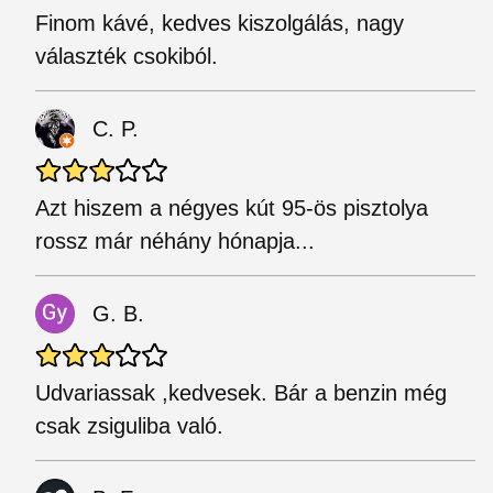
Finom kávé, kedves kiszolgálás, nagy
választék csokiból.
C. P.
Azt hiszem a négyes kút 95-ös pisztolya
rossz már néhány hónapja...
G. B.
Udvariassak ,kedvesek. Bár a benzin még
csak zsiguliba való.