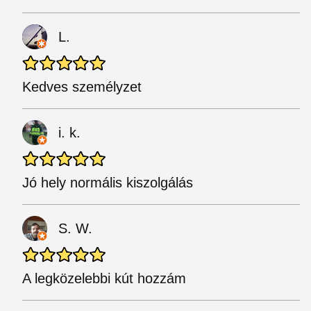
L.
Kedves személyzet
i. k.
Jó hely normális kiszolgálás
S. W.
A legközelebbi kút hozzám