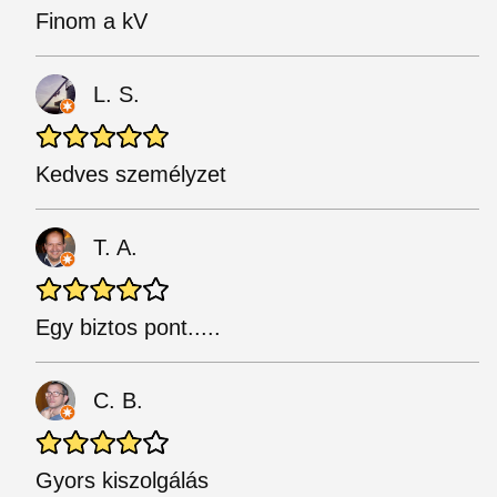
Finom a kV
L. S.
Kedves személyzet
T. A.
Egy biztos pont.....
C. B.
Gyors kiszolgálás