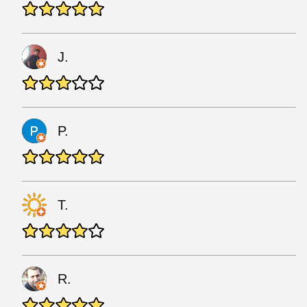
J.
P.
T.
R.