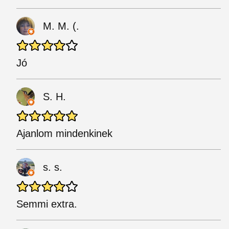
M. M. (.
Jó
S. H.
Ajanlom mindenkinek
s. s.
Semmi extra.