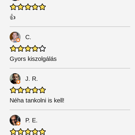
👍
C.
Gyors kiszolgálás
J. R.
Néha tankolni is kell!
P. E.