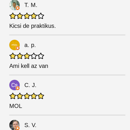
T. M.
Kicsi de praktikus.
a. p.
Ami kell az van
C. J.
MOL
S. V.