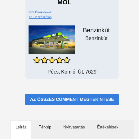
MOL
365 Értékelések
66 Hozzászólás
Benzinkút
Benzinkút
Pécs, Komlói Út, 7629
AZ ÖSSZES COMMENT MEGTEKINTÉSE
Leírás
Térkép
Nyitvatartás
Értékelések