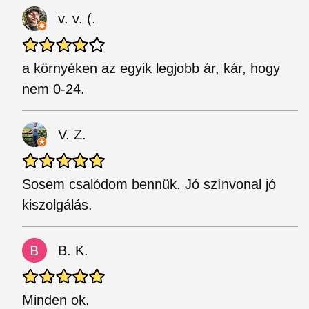
v. v. (.
a környéken az egyik legjobb ár, kár, hogy
nem 0-24.
V. Z.
Sosem csalódom bennük. Jó színvonal jó
kiszolgálás.
B. K.
Minden ok.