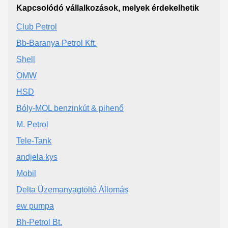
Kapcsolódó vállalkozások, melyek érdekelhetik
Club Petrol
Bb-Baranya Petrol Kft.
Shell
OMW
HSD
Bóly-MOL benzinkút & pihenő
M. Petrol
Tele-Tank
andjela kys
Mobil
Delta Üzemanyagtöltő Állomás
ew pumpa
Bh-Petrol Bt.