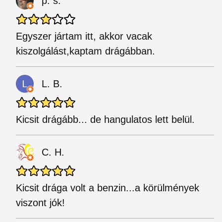
p. s.
Egyszer jártam itt, akkor vacak
kiszolgálást,kaptam drágábban.
L. B.
Kicsit drágább... de hangulatos lett belül.
C. H.
Kicsit drága volt a benzin...a körülmények
viszont jók!