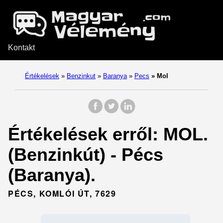
Kontakt
Értékelések
»
Benzinkut
»
Baranya
»
Pecs
»
Mol
Értékelések erről: MOL.
(Benzinkút) - Pécs
(Baranya).
PÉCS, KOMLÓI ÚT, 7629