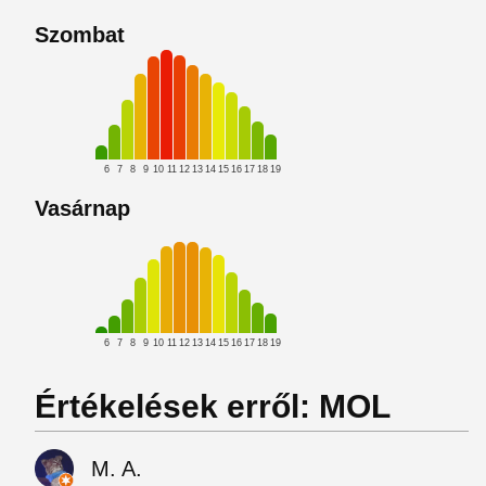
Szombat
6
7
8
9
10
11
12
13
14
15
16
17
18
19
Vasárnap
6
7
8
9
10
11
12
13
14
15
16
17
18
19
Értékelések erről: MOL
M. A.