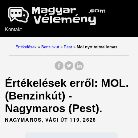
Kontakt
Értékelések
»
Benzinkut
»
Pest
»
Mol nyrt toltoallomas
Értékelések erről: MOL.
(Benzinkút) -
Nagymaros (Pest).
NAGYMAROS, VÁCI ÚT 119, 2626