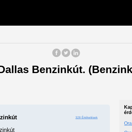
 Dallas Benzinkút. (Benzin
Kap
érd
zinkút
328 Értékelések
Ora
zinkút