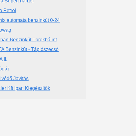
la Supercharger
o Petrol
ix automata benzinkút 0-24
rowag
han Benzinkút Törökbálint
A Benzinkút - Tápiószecső
 II.
ógáz
lvédő Javítás
ler Kft Ipari Kiegészítők