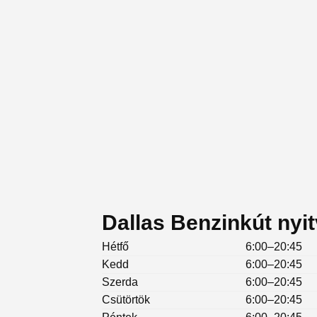
Dallas Benzinkút nyit
Hétfő
6:00–20:45
Kedd
6:00–20:45
Szerda
6:00–20:45
Csütörtök
6:00–20:45