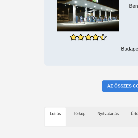
Ben
Budapes
AZ ÖSSZES C
Leírás
Térkép
Nyitvatartás
Ért