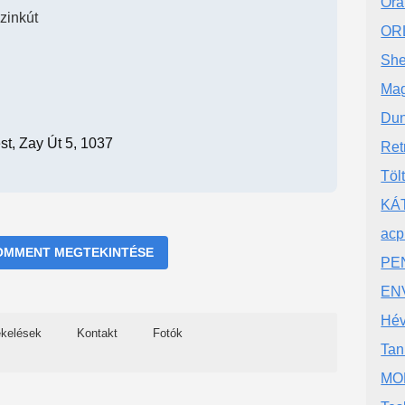
Ora
zinkút
OR
She
Mag
Dun
t, Zay Út 5, 1037
Ret
Töl
KÁT
acp
OMMENT MEGTEKINTÉSE
PE
EN
Hév
ékelések
Kontakt
Fotók
Tan
MO