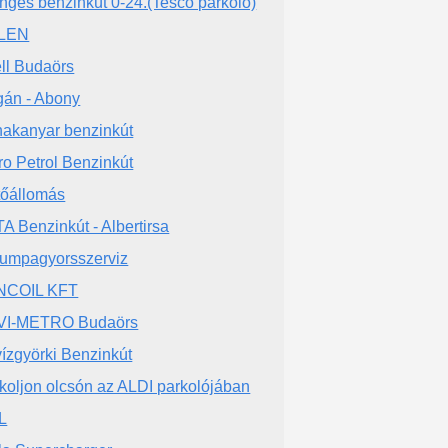
nges benzinkút 0-24.(Tesco parkoló)
LEN
ll Budaörs
án - Abony
akanyar benzinkút
ro Petrol Benzinkút
tőállomás
A Benzinkút - Albertirsa
umpagyorsszerviz
NCOIL KFT
VI-METRO Budaörs
ízgyörki Benzinkút
koljon olcsón az ALDI parkolójában
L