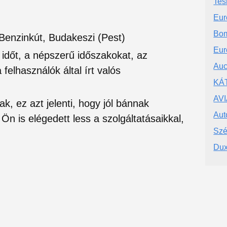
Tes
Eur
Bom
 Benzinkút, Budakeszi (Pest)
Eu
si időt, a népszerű időszakokat, az
Auc
felhasználók által írt valós
KÁT
AVIA
ak, ez azt jelenti, hogy jól bánnak
Aut
Ön is elégedett less a szolgáltatásaikkal,
Szé
Dux