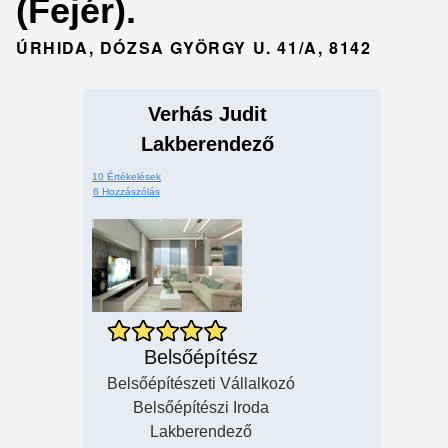
(Fejér).
ÚRHIDA, DÓZSA GYÖRGY U. 41/A, 8142
Verhás Judit
Lakberendező
10 Értékelések
6 Hozzászólás
Belsőépítész
Belsőépítészeti Vállalkozó
Belsőépítészi Iroda
Lakberendező