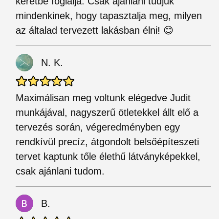
keretbe foglalja. Csak ajánlani tudjuk
mindenkinek, hogy tapasztalja meg, milyen
az általad tervezett lakásban élni! 😊
N. K.
Maximálisan meg voltunk elégedve Judit
munkájával, nagyszerű ötletekkel állt elő a
tervezés során, végeredményben egy
rendkívül precíz, átgondolt belsőépíteszeti
tervet kaptunk tőle élethű látványképekkel,
csak ajánlani tudom.
B.