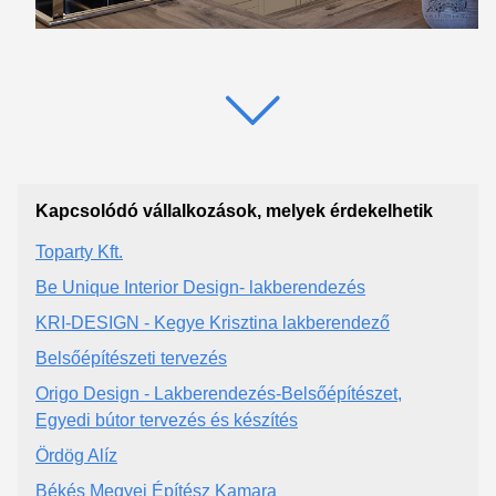
Kapcsolódó vállalkozások, melyek érdekelhetik
Toparty Kft.
Be Unique Interior Design- lakberendezés
KRI-DESIGN - Kegye Krisztina lakberendező
Belsőépítészeti tervezés
Origo Design - Lakberendezés-Belsőépítészet,
Egyedi bútor tervezés és készítés
Ördög Alíz
Békés Megyei Építész Kamara