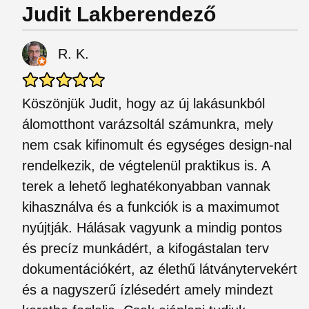
Judit Lakberendező
R. K.
Köszönjük Judit, hogy az új lakásunkból
álomotthont varázsoltál számunkra, mely
nem csak kifinomult és egységes design-nal
rendelkezik, de végtelenül praktikus is. A
terek a lehető leghatékonyabban vannak
kihasználva és a funkciók is a maximumot
nyújtják. Hálásak vagyunk a mindig pontos
és precíz munkádért, a kifogástalan terv
dokumentációkért, az élethű látványtervekért
és a nagyszerű ízlésedért amely mindezt