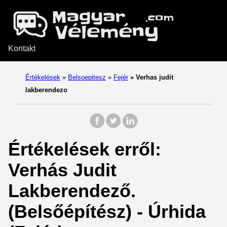
Kontakt
Értékelések
»
Belsoepitesz
»
Fejér
»
Verhas judit
lakberendezo
Értékelések erről:
Verhás Judit
Lakberendező.
(Belsőépítész) - Úrhida