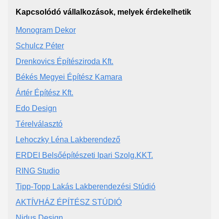
Kapcsolódó vállalkozások, melyek érdekelhetik
Monogram Dekor
Schulcz Péter
Drenkovics Építésziroda Kft.
Békés Megyei Építész Kamara
Ártér Építész Kft.
Edo Design
Térelválasztó
Lehoczky Léna Lakberendező
ERDEI Belsőépítészeti Ipari Szolg.KKT.
RING Studio
Tipp-Topp Lakás Lakberendezési Stúdió
AKTÍVHÁZ ÉPÍTÉSZ STÚDIÓ
Nidus Design