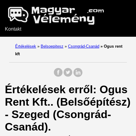
Kontakt
Értékelések
»
Belsoepitesz
»
Csongrád-Csanád
»
Ogus rent
kft
Értékelések erről: Ogus
Rent Kft.. (Belsőépítész)
- Szeged (Csongrád-
Csanád).