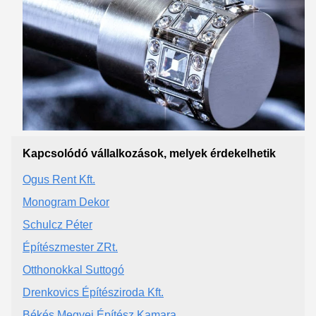
Kapcsolódó vállalkozások, melyek érdekelhetik
Ogus Rent Kft.
Monogram Dekor
Schulcz Péter
Építészmester ZRt.
Otthonokkal Suttogó
Drenkovics Építésziroda Kft.
Békés Megyei Építész Kamara