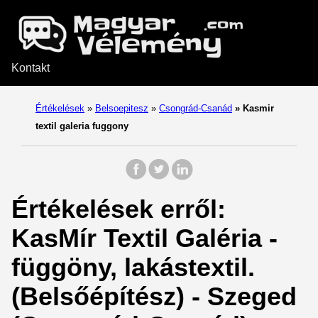
Kontakt
Értékelések
»
Belsoepitesz
»
Csongrád-Csanád
»
Kasmir
textil galeria fuggony
Értékelések erről:
KasMír Textil Galéria -
függöny, lakástextil.
(Belsőépítész) - Szeged