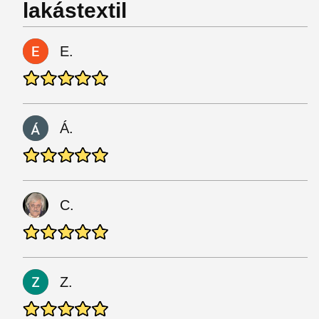
lakástextil
E.
Á.
C.
Z.