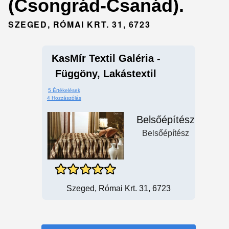
(Csongrád-Csanád).
SZEGED, RÓMAI KRT. 31, 6723
KasMír Textil Galéria -
Függöny, Lakástextil
5 Értékelések
4 Hozzászólás
Belsőépítész
Belsőépítész
Szeged, Római Krt. 31, 6723