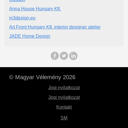
Anna House Hungary Kft.
in3design.eu
Art Front Hungary Kft. interior designer atelier
JADE Home Design
© Magyar Vélemény 2026
Jogi nyilatkozat
Jogi nyilatkozat
Kontakt
SM