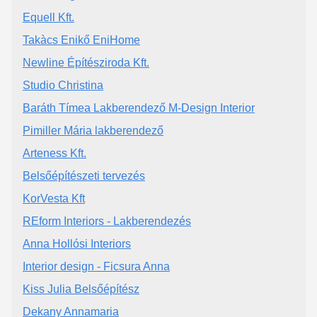
Equell Kft.
Takàcs Enikő EniHome
Newline Építésziroda Kft.
Studio Christina
Baráth Tímea Lakberendező M-Design Interior
Pimiller Mária lakberendező
Arteness Kft.
Belsőépítészeti tervezés
KorVesta Kft
REform Interiors - Lakberendezés
Anna Hollósi Interiors
Interior design - Ficsura Anna
Kiss Julia Belsőépítész
Dekany Annamaria