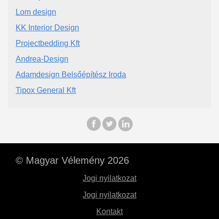
Lom design
KK Interior Design
Projectbedding Kft
Andrea-Design
Adamdesign Belsőépítész Iroda
Tipox General Kft
© Magyar Vélemény 2026
Jogi nyilatkozat
Jogi nyilatkozat
Kontakt