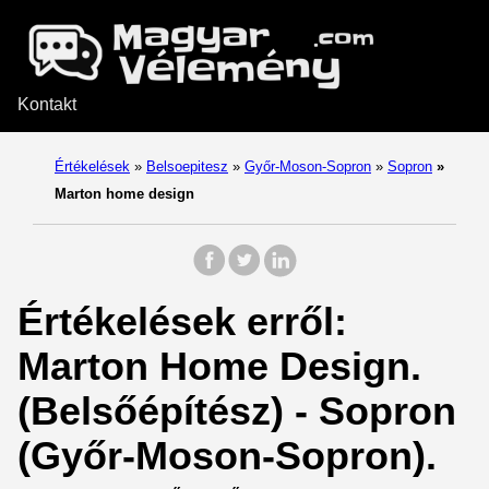
Kontakt
Értékelések
»
Belsoepitesz
»
Győr-Moson-Sopron
»
Sopron
»
Marton home design
Értékelések erről:
Marton Home Design.
(Belsőépítész) - Sopron
(Győr-Moson-Sopron).