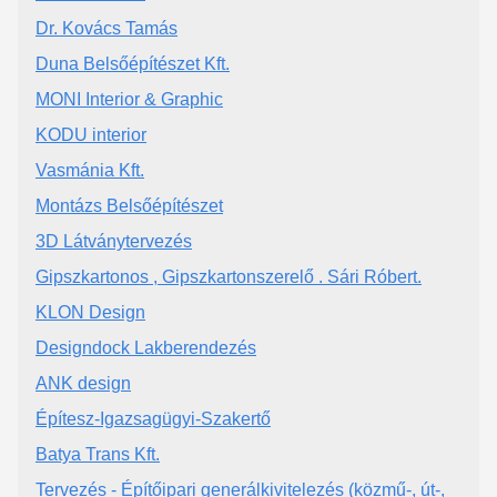
Dr. Kovács Tamás
Duna Belsőépítészet Kft.
MONI Interior & Graphic
KODU interior
Vasmánia Kft.
Montázs Belsőépítészet
3D Látványtervezés
Gipszkartonos , Gipszkartonszerelő . Sári Róbert.
KLON Design
Designdock Lakberendezés
ANK design
Építesz-Igazsagügyi-Szakertő
Batya Trans Kft.
Tervezés - Építőipari generálkivitelezés (közmű-, út-,