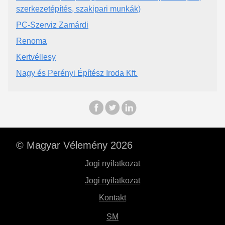
szerkezetépítés, szakipari munkák)
PC-Szerviz Zamárdi
Renoma
Kertvéllesy
Nagy és Perényi Építész Iroda Kft.
© Magyar Vélemény 2026
Jogi nyilatkozat
Jogi nyilatkozat
Kontakt
SM