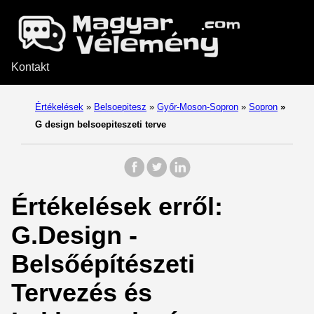
Kontakt
Értékelések
»
Belsoepitesz
»
Győr-Moson-Sopron
»
Sopron
»
G design belsoepiteszeti terve
Értékelések erről:
G.Design -
Belsőépítészeti
Tervezés és