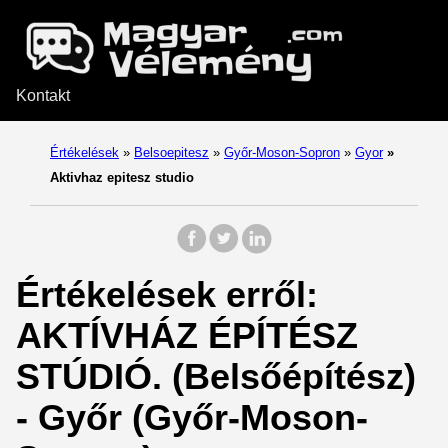
Kontakt
Értékelések
»
Belsoepitesz
»
Győr-Moson-Sopron
»
Gyor
»
Aktivhaz epitesz studio
Értékelések erről:
AKTÍVHÁZ ÉPÍTÉSZ
STÚDIÓ. (Belsőépítész)
- Győr (Győr-Moson-