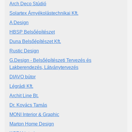
Arch Deco Stúdió
Solartex Árnyékolástechnikai Kft.
A Design
HBSP Belsőépítészet
Duna Belsőépítészet Kft.
Rustic Design
G.Design - Belsőépítészeti Tervezés és
Lakberendezés, Látványtervezés
DIAVO bútor
Légrádi Kft.
Archit Line Bt.
Dr. Kovács Tamás
MONI Interior & Graphic
Marton Home Design