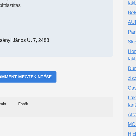
lak
ittisztítás
Bel
AUD
Pan
sányi János U. 7, 2483
Ske
Hor
lak
Dun
OMMENT MEGTEKINTÉSE
ziz
Cas
Lak
takt
Fotók
tan
Atr
MOR
Hic