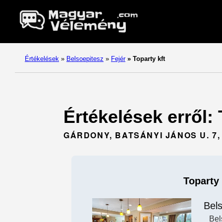
Értékelések
»
Belsoepitesz
»
Fejér
»
Toparty kft
Értékelések erről: 
GÁRDONY, BATSÁNYI JÁNOS U. 7,
Toparty 
Bel
Bel