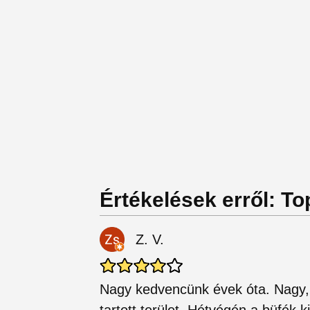
Értékelések erről: Top
Z. V.
Nagy kedvencünk évek óta. Nagy, f
tartott terület. Hétvégén a büfék 