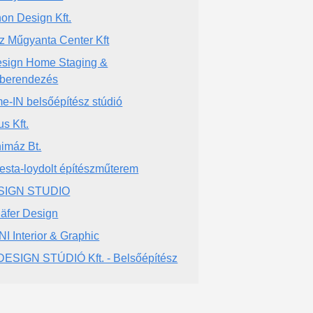
hon Design Kft.
z Műgyanta Center Kft
sign Home Staging &
berendezés
e-IN belsőépítész stúdió
us Kft.
imáz Bt.
esta-loydolt építészműterem
SIGN STUDIO
äfer Design
I Interior & Graphic
DESIGN STÚDIÓ Kft. - Belsőépítész