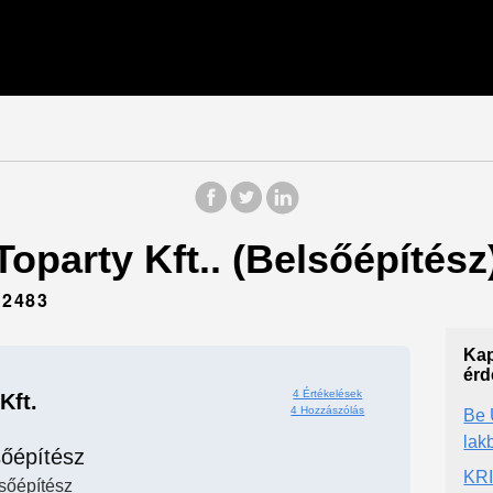
Toparty Kft.. (Belsőépítész
 2483
Kap
érd
4 Értékelések
Kft.
4 Hozzászólás
Be 
lak
sőépítész
KRI
sőépítész