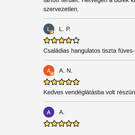
szervezetlen.
L. P.
Családias hangulatos tiszta füves-
A. N.
Kedves vendéglátásba volt részü
A.