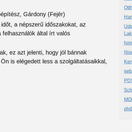
Ott
őépítész, Gárdony (Fejér)
Har
si időt, a népszerű időszakokat, az
Ude
felhasználók által írt valós
Lak
hom
ak, ez azt jelenti, hogy jól bánnak
Nis
Ön is elégedett less a szolgáltatásaikkal,
Ken
seb
PD
Sch
MON
phi