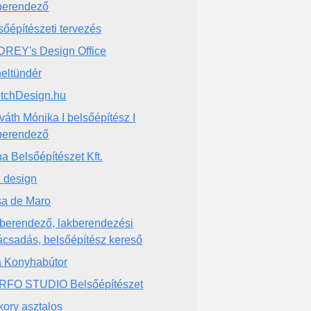
berendező
sőépítészeti tervezés
REY's Design Office
eltündér
tchDesign.hu
váth Mónika I belsőépítész I
berendező
a Belsőépítészet Kft.
z design
a de Maro
berendező, lakberendezési
ácsadás, belsőépítész kereső
a Konyhabútor
FO STUDIO Belsőépítészet
kory asztalos