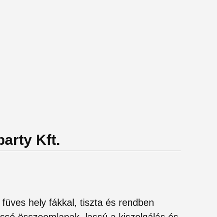
arty Kft.
üves hely fákkal, tiszta és rendben
kissé összeomlanak, lassú a kiszolgálás és