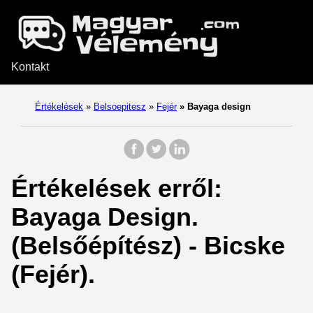
Kontakt
Értékelések
»
Belsoepitesz
»
Fejér
»
Bayaga design
Értékelések erről:
Bayaga Design.
(Belsőépítész) - Bicske
(Fejér).