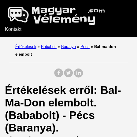
Kontakt
Értékelések
»
Bababolt
»
Baranya
»
Pecs
»
Bal ma don
elembolt
Értékelések erről: Bal-
Ma-Don elembolt.
(Bababolt) - Pécs
(Baranya).