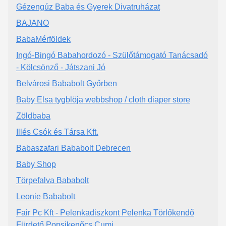
Gézengúz Baba és Gyerek Divatruházat
BAJANO
BabaMérföldek
Ingó-Bingó Babahordozó - Szülőtámogató Tanácsadó
- Kölcsönző - Játszani Jó
Belvárosi Bababolt Győrben
Baby Elsa tygblöja webbshop / cloth diaper store
Zöldbaba
Illés Csók és Társa Kft.
Babaszafari Bababolt Debrecen
Baby Shop
Törpefalva Bababolt
Leonie Bababolt
Fair Pc Kft - Pelenkadiszkont Pelenka Törlőkendő
Fürdető Popsikenőcs Cumi