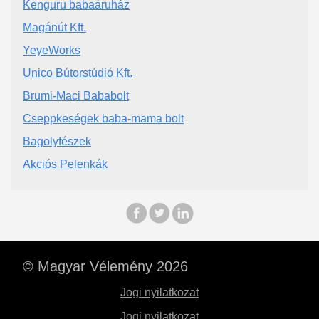
Kenguru babaáruház
Magánút Kft.
YeyeWorks
Unico Bútorstúdió Kft.
Brumi-Maci Bababolt
Cseppkeségek baba-mama bolt
Bagolyfészek
Akciós Pelenkák
© Magyar Vélemény 2026
Jogi nyilatkozat
Jogi nyilatkozat