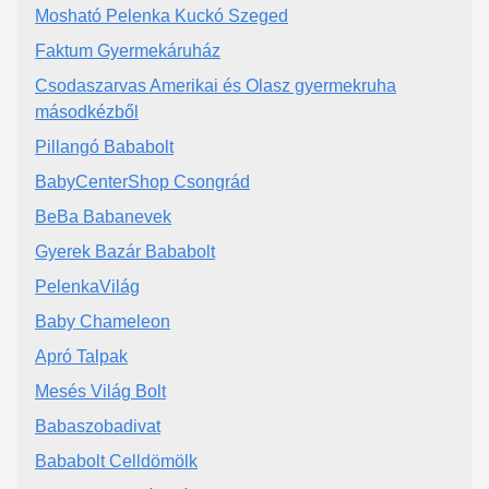
Mosható Pelenka Kuckó Szeged
Faktum Gyermekáruház
Csodaszarvas Amerikai és Olasz gyermekruha
másodkézből
Pillangó Bababolt
BabyCenterShop Csongrád
BeBa Babanevek
Gyerek Bazár Bababolt
PelenkaVilág
Baby Chameleon
Apró Talpak
Mesés Világ Bolt
Babaszobadivat
Bababolt Celldömölk