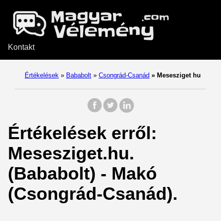
Kontakt
Értékelések
»
Bababolt
»
Csongrád-Csanád
»
Mesesziget hu
Értékelések erről:
Mesesziget.hu.
(Bababolt) - Makó
(Csongrád-Csanád).