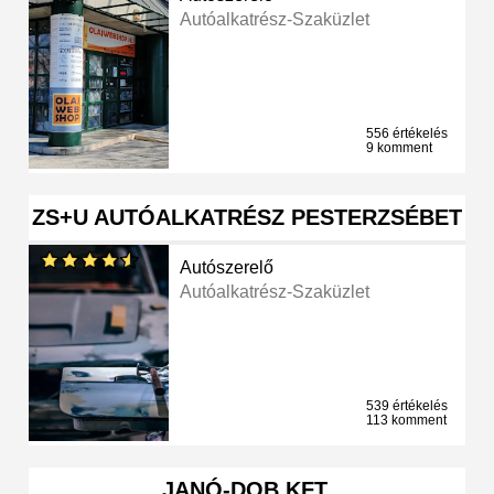
Autóalkatrész-Szaküzlet
556 értékelés
9 komment
ZS+U AUTÓALKATRÉSZ PESTERZSÉBET
Autószerelő
Autóalkatrész-Szaküzlet
539 értékelés
113 komment
JANÓ-DOB KFT.