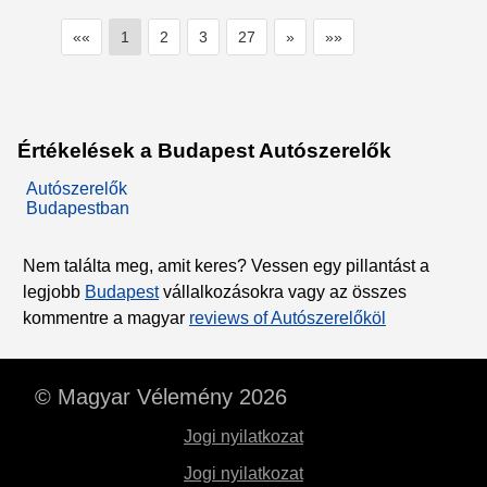
««
1
2
3
27
»
»»
Értékelések a Budapest Autószerelők
Autószerelők
Budapestban
Nem találta meg, amit keres? Vessen egy pillantást a
legjobb
Budapest
vállalkozásokra vagy az összes
kommentre a magyar
reviews of Autószerelőköl
© Magyar Vélemény 2026
Jogi nyilatkozat
Jogi nyilatkozat