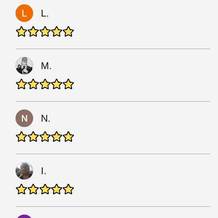
L.
M.
N.
I.