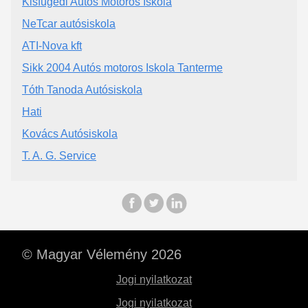
Kisfügedi Autós Motoros Iskola
NeTcar autósiskola
ATI-Nova kft
Sikk 2004 Autós motoros Iskola Tanterme
Tóth Tanoda Autósiskola
Hati
Kovács Autósiskola
T. A. G. Service
© Magyar Vélemény 2026
Jogi nyilatkozat
Jogi nyilatkozat