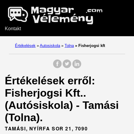
Kontakt
Értékelések
»
Autosiskola
»
Tolna
»
Fisherjogsi kft
Értékelések erről:
Fisherjogsi Kft..
(Autósiskola) - Tamási
(Tolna).
TAMÁSI, NYÍRFA SOR 21, 7090