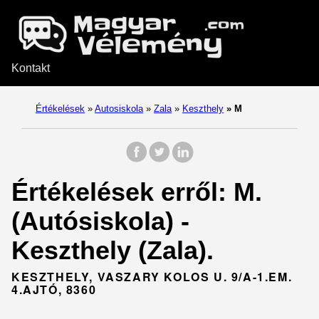
Kontakt
Értékelések
»
Autosiskola
»
Zala
»
Keszthely
»
M
Értékelések erről: M.
(Autósiskola) -
Keszthely (Zala).
KESZTHELY, VASZARY KOLOS U. 9/A-1.EM.
4.AJTÓ, 8360