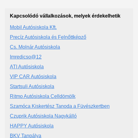
Kapcsolódó vállalkozások, melyek érdekelhetik
Mobil Autósiskola Kft.
Precíz Autósiskola és Felnőttképző
Cs. Molnár Autósiskola
Imredicso@12
ATI Autósiskola
VIP CAR Autósiskola
Startsuli Autósiskola
Ritmo Autósiskola Celldömölk
Szamóca Kiskertész Tanoda a Füvészkertben
Czuprik Autósiskola Nagykálló
HAPPY Autósiskola
BKV Tanpálya