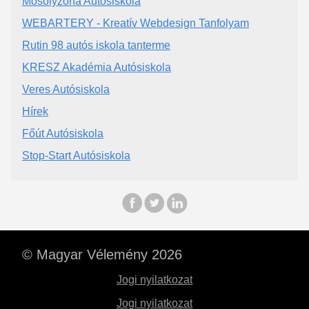
Mosolyzóna Autósiskola
WEBARTERY - Kreatív Webdesign Tanfolyam
Rutin 98 autós iskola tanterme
KRESZ Akadémia Autósiskola
Veres Autósiskola
Hírek
Főút Autósiskola
Stop-Start Autósiskola
© Magyar Vélemény 2026
Jogi nyilatkozat
Jogi nyilatkozat