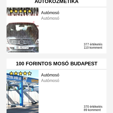
AUTÓKOZMETIKA
Autómosó
Autómosó
377 értékelés
110 komment
100 FORINTOS MOSÓ BUDAPEST
Autómosó
Autómosó
370 értékelés
89 komment