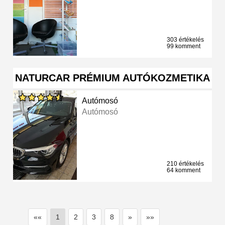
303 értékelés
99 komment
NATURCAR PRÉMIUM AUTÓKOZMETIKA
Autómosó
Autómosó
210 értékelés
64 komment
««
1
2
3
8
»
»»