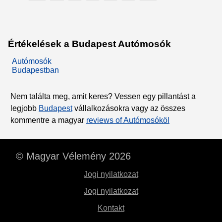
Értékelések a Budapest Autómosók
Autómosók
Budapestban
Nem találta meg, amit keres? Vessen egy pillantást a
legjobb
Budapest
vállalkozásokra vagy az összes
kommentre a magyar
reviews of Autómosóköl
© Magyar Vélemény 2026
Jogi nyilatkozat
Jogi nyilatkozat
Kontakt