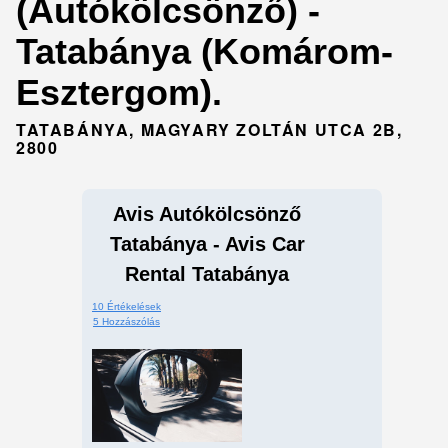
(Autókölcsönző) -
Tatabánya (Komárom-
Esztergom).
TATABÁNYA, MAGYARY ZOLTÁN UTCA 2B,
2800
Avis Autókölcsönző
Tatabánya - Avis Car
Rental Tatabánya
10 Értékelések
5 Hozzászólás