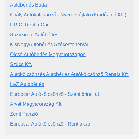
Autóbérlés Buda
Király Autókölcsönző - Nyergesújfalu (Kiadóautó Kft.)
F.R.C. Rent a Car
Suzukirent Autóbérlés
KisNagyAutóbérlés Székesfehérvár
Olcsó Autóbérlés Magyarországon
Szűcs Kft.
Autókölcsönzés Autóbérlés Autókölcsönző Renals Kft.
L&Z Autóbérlés
Europcar Autókölcsönző - Szentlőrinci út
Arval Magyarország Kft.
Zenit Panzió
Europcar Autókölcsönző - Rent a car