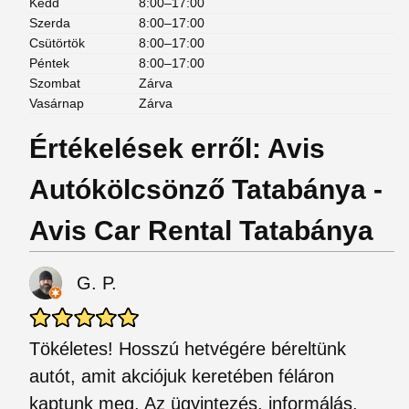
Kedd
8:00–17:00
Szerda
8:00–17:00
Csütörtök
8:00–17:00
Péntek
8:00–17:00
Szombat
Zárva
Vasárnap
Zárva
Értékelések erről: Avis
Autókölcsönző Tatabánya -
Avis Car Rental Tatabánya
G. P.
Tökéletes! Hosszú hetvégére béreltünk
autót, amit akciójuk keretében féláron
kaptunk meg. Az ügyintezés, informálás,