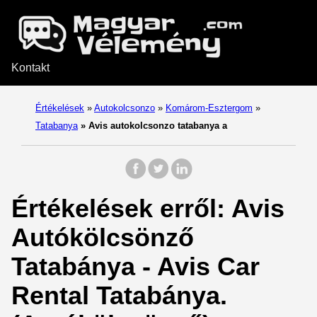
Kontakt
Értékelések
»
Autokolcsonzo
»
Komárom-Esztergom
»
Tatabanya
»
Avis autokolcsonzo tatabanya a
Értékelések erről: Avis
Autókölcsönző
Tatabánya - Avis Car
Rental Tatabánya.