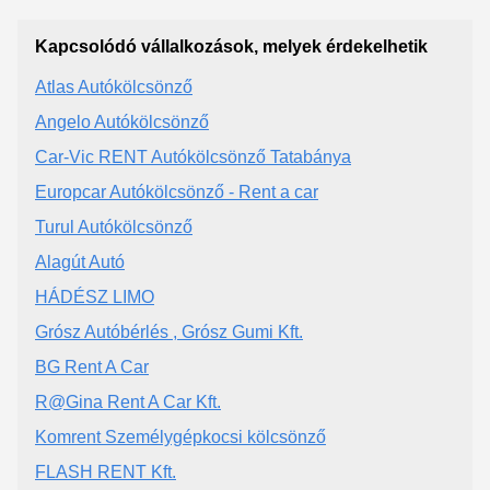
Kapcsolódó vállalkozások, melyek érdekelhetik
Atlas Autókölcsönző
Angelo Autókölcsönző
Car-Vic RENT Autókölcsönző Tatabánya
Europcar Autókölcsönző - Rent a car
Turul Autókölcsönző
Alagút Autó
HÁDÉSZ LIMO
Grósz Autóbérlés , Grósz Gumi Kft.
BG Rent A Car
R@Gina Rent A Car Kft.
Komrent Személygépkocsi kölcsönző
FLASH RENT Kft.