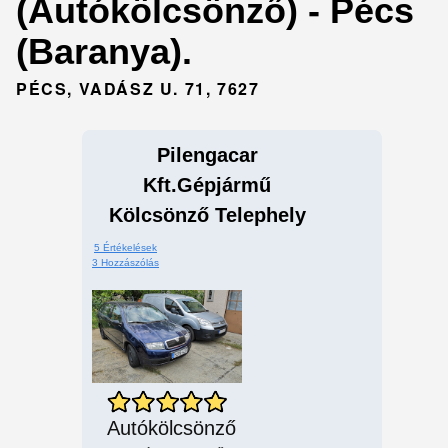
(Autókölcsönző) - Pécs
(Baranya).
PÉCS, VADÁSZ U. 71, 7627
Pilengacar
Kft.Gépjármű
Kölcsönző Telephely
5 Értékelések
3 Hozzászólás
Autókölcsönző