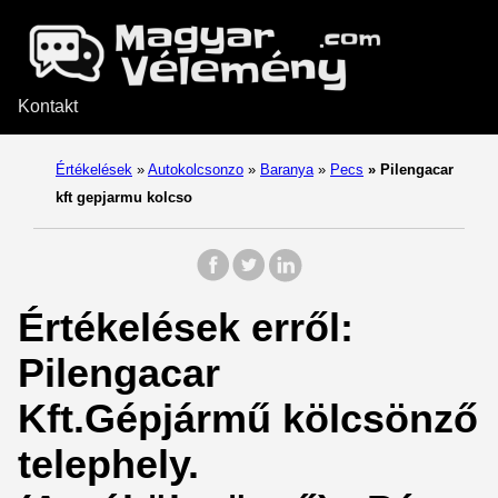
Kontakt
Értékelések
»
Autokolcsonzo
»
Baranya
»
Pecs
»
Pilengacar
kft gepjarmu kolcso
Értékelések erről:
Pilengacar
Kft.Gépjármű kölcsönző
telephely.