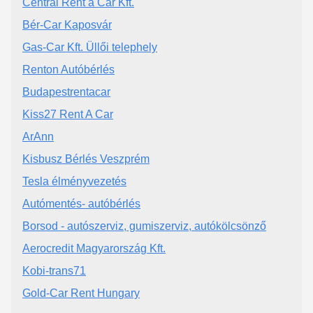
Central Rent a Car Kft.
Bér-Car Kaposvár
Gas-Car Kft. Üllői telephely
Renton Autóbérlés
Budapestrentacar
Kiss27 Rent A Car
ArAnn
Kisbusz Bérlés Veszprém
Tesla élményvezetés
Autómentés- autóbérlés
Borsod - autószerviz, gumiszerviz, autókölcsönző
Aerocredit Magyarország Kft.
Kobi-trans71
Gold-Car Rent Hungary