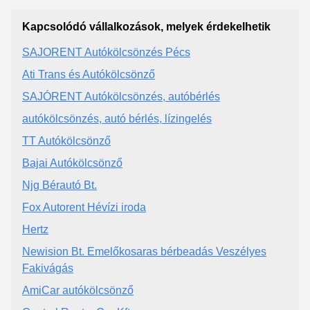
Kapcsolódó vállalkozások, melyek érdekelhetik
SAJORENT Autókölcsönzés Pécs
Ati Trans és Autókölcsönző
SAJÓRENT Autókölcsönzés, autóbérlés
autókölcsönzés, autó bérlés, lízingelés
TT Autókölcsönző
Bajai Autókölcsönző
Njg Bérautó Bt.
Fox Autorent Hévízi iroda
Hertz
Newision Bt. Emelőkosaras bérbeadás Veszélyes
Fakivágás
AmiCar autókölcsönző