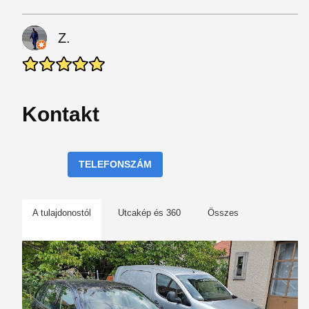
Z.
Kontakt
TELEFONSZÁM
A tulajdonostól
Utcakép és 360
Összes