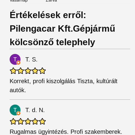
Vasárnap
Zárva
Értékelések erről:
Pilengacar Kft.Gépjármű
kölcsönző telephely
T. S.
Korrekt, profi kiszolgálás Tiszta, kultúrált
autók.
T. d. N.
Rugalmas ügyintézés. Profi szakemberek.