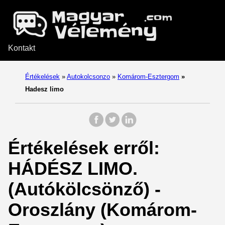
Kontakt
Értékelések
»
Autokolcsonzo
»
Komárom-Esztergom
»
Hadesz limo
Értékelések erről:
HÁDÉSZ LIMO.
(Autókölcsönző) -
Oroszlány (Komárom-