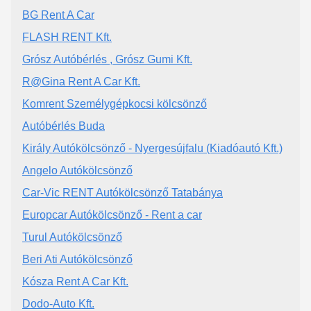
BG Rent A Car
FLASH RENT Kft.
Grósz Autóbérlés , Grósz Gumi Kft.
R@Gina Rent A Car Kft.
Komrent Személygépkocsi kölcsönző
Autóbérlés Buda
Király Autókölcsönző - Nyergesújfalu (Kiadóautó Kft.)
Angelo Autókölcsönző
Car-Vic RENT Autókölcsönző Tatabánya
Europcar Autókölcsönző - Rent a car
Turul Autókölcsönző
Beri Ati Autókölcsönző
Kósza Rent A Car Kft.
Dodo-Auto Kft.