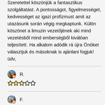
Szeretettel köszönjük a fantasztikus
szolgáltatást. A pontosságot, figyelmességet,
kedvességet az igazi profizmust amit az
utazásunk során végig megkaptunk. Külön
köszönet a limuzin vezetőjének aki mind
vezetésből mind emberségből kiválóan
teljesített. Ha alkalom adódik rá újra Önöket
választjuk és másoknak is ajánlani fogjuk!
üdv,
R.
F.