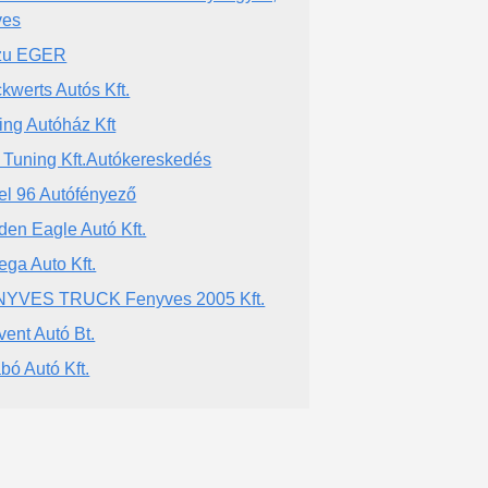
ves
zu EGER
kwerts Autós Kft.
ing Autóház Kft
 Tuning Kft.Autókereskedés
el 96 Autófényező
den Eagle Autó Kft.
ga Auto Kft.
YVES TRUCK Fenyves 2005 Kft.
vent Autó Bt.
bó Autó Kft.