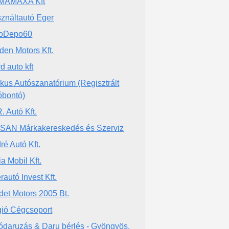
MAMAXA Kft
ználtautó Eger
toDepo60
den Motors Kft.
d auto kft
kus Autószanatórium (Regisztrált
óbontó)
. Autó Kft.
SAN Márkakereskedés és Szerviz
ré Autó Kft.
ia Mobil Kft.
rautó Invest Kft.
det Motors 2005 Bt.
ió Cégcsoport
ódaruzás & Daru bérlés - Gyöngyös,