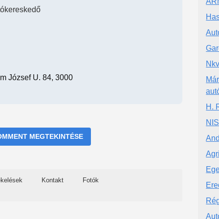
AR
tókereskedő
Has
Au
Gar
Nkv
m József U. 84, 3000
Már
aut
H. R
NIS
OMMENT MEGTEKINTÉSE
And
Agr
Ege
ékelések
Kontakt
Fotók
Ere
Rég
Aut