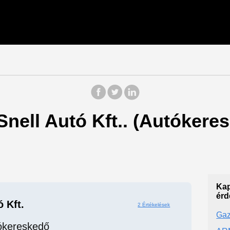
 Snell Autó Kft.. (Autókere
Kap
érd
ó Kft.
2 Értékelések
Gaz
ókereskedő