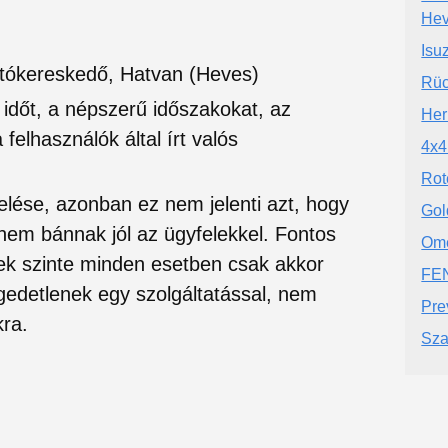
He
Isu
Autókereskedő, Hatvan (Heves)
Rüc
si időt, a népszerű időszakokat, az
Her
felhasználók által írt valós
4x4
Rot
lése, azonban ez nem jelenti azt, hogy
Gol
 nem bánnak jól az ügyfelekkel. Fontos
Ome
ek szinte minden esetben csak akkor
FEN
edetlenek egy szolgáltatással, nem
Pre
ra.
Sza