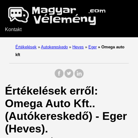
Kontakt
Értékelések
»
Autokereskedo
»
Heves
»
Eger
»
Omega auto
kft
Értékelések erről:
Omega Auto Kft..
(Autókereskedő) - Eger
(Heves).