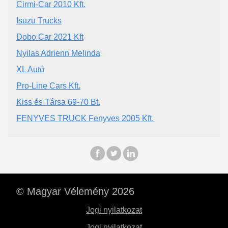
Cirmi-Car 2010 Kft.
Isuzu Trucks
Dobo Car 2021 Kft
Nyilas Adrienn Melinda
XL Autó
Pro-Line Cars Kft.
Kiss és Társa 69-70 Bt.
FENYVES TRUCK Fenyves 2005 Kft.
© Magyar Vélemény 2026
Jogi nyilatkozat
Jogi nyilatkozat