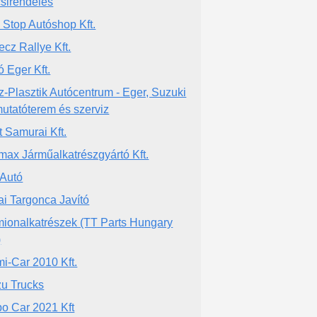
sirendelés
 Stop Autóshop Kft.
ecz Rallye Kft.
ó Eger Kft.
z-Plasztik Autócentrum - Eger, Suzuki
utatóterem és szerviz
t Samurai Kft.
max Járműalkatrészgyártó Kft.
Autó
ai Targonca Javító
ionalkatrészek (TT Parts Hungary
)
mi-Car 2010 Kft.
zu Trucks
o Car 2021 Kft