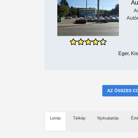
Au
A
Autó
Eger, Kis
AZ ÖSSZES C
Leírás
Térkép
Nyitvatartás
Ért