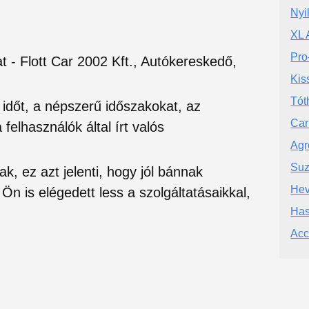
Nyi
XL 
Pro
t - Flott Car 2002 Kft., Autókereskedő,
Kis
Tót
si időt, a népszerű időszakokat, az
Car
felhasználók által írt valós
Agr
Suz
ak, ez azt jelenti, hogy jól bánnak
Hev
Ön is elégedett less a szolgáltatásaikkal,
Has
Acc