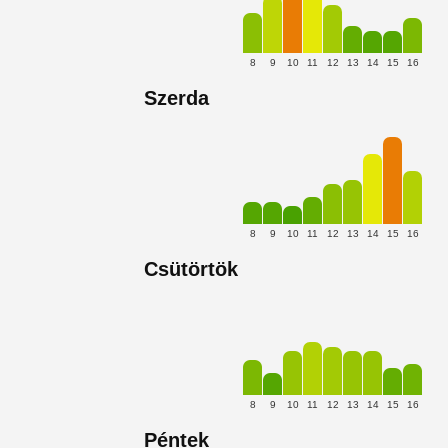
8
9
10
11
12
13
14
15
16
Szerda
8
9
10
11
12
13
14
15
16
Csütörtök
8
9
10
11
12
13
14
15
16
Péntek