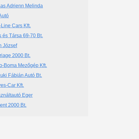
las Adrienn Melinda
Autó
-Line Cars Kft.
s és Társa 69-70 Bt.
h József
riage 2000 Bt.
o-Boma Mezőgép Kft.
uki Fábián Autó Bt.
es-Car Kft.
ználtautó Eger
ent 2000 Bt.