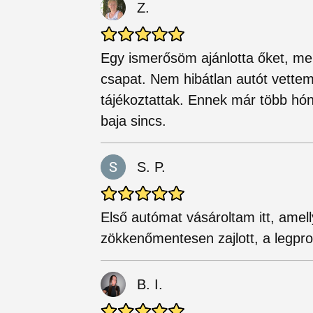
Z.
Egy ismerősöm ajánlotta őket, mert
csapat. Nem hibátlan autót vettem 
tájékoztattak. Ennek már több hó
baja sincs.
S. P.
Első autómat vásároltam itt, amel
zökkenőmentesen zajlott, a legpro
B. I.