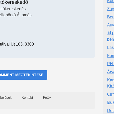
Koc
tókereskedő
utókereskedés
Zay
ellenőrző Állomás
Ber
Aut
Jás
bem
tályai Út 103, 3300
Las
For
PH 
Árv
OMMENT MEGTEKINTÉSE
Kam
Kft.
Cir
ékelések
Kontakt
Fotók
Isu
Dob