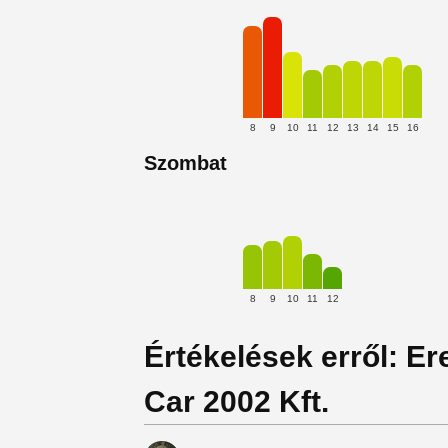
8
9
10
11
12
13
14
15
16
Szombat
8
9
10
11
12
Értékelések erről: Ere
Car 2002 Kft.