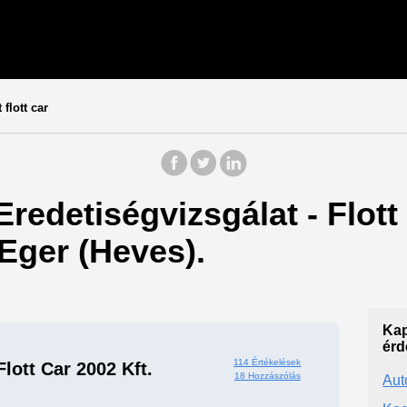
flott car
Eredetiségvizsgálat - Flott
Eger (Heves).
Kap
érd
114 Értékelések
Flott Car 2002 Kft.
18 Hozzászólás
Aut