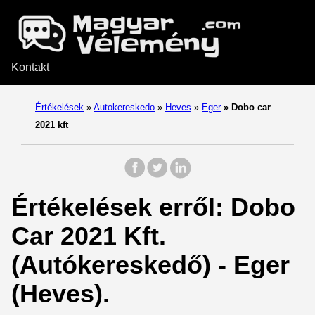
Kontakt
Értékelések
»
Autokereskedo
»
Heves
»
Eger
»
Dobo car
2021 kft
Értékelések erről: Dobo
Car 2021 Kft.
(Autókereskedő) - Eger
(Heves).