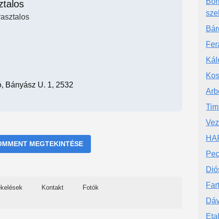
Bor
ztalos
sze
rasztalos
Bár
Fer
Kál
Kos
ó, Bányász U. 1, 2532
Arb
Tim
Vez
HAF
OMMENT MEGTEKINTÉSE
Pec
Dió
Fart
ékelések
Kontakt
Fotók
Dáv
Eta