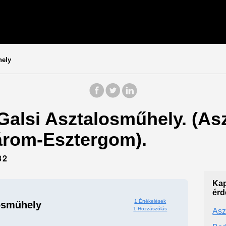
hely
 Galsi Asztalosműhely. (Asz
árom-Esztergom).
32
Kap
érd
1 Értékelések
osműhely
1 Hozzászólás
Aszt