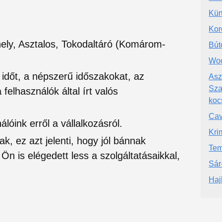
Kürt
Kor
ely, Asztalos, Tokodaltáró (Komárom-
Bút
Woo
si időt, a népszerű időszakokat, az
Asz
Sza
felhasználók által írt valós
koc
Cav
lóink erről a vállalkozásról.
Kri
ak, ez azt jelenti, hogy jól bánnak
Tem
Ön is elégedett less a szolgáltatásaikkal,
Sár
Haj