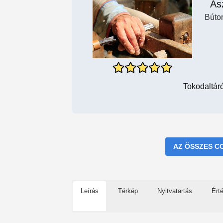
As
Búto
Tokodaltár
AZ ÖSSZES C
Leírás
Térkép
Nyitvatartás
Ért