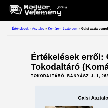
Értékelések
»
Asztalos
»
Komárom-Esztergom
»
Galsi asztalosmu
Értékelések erről:
Tokodaltáró (Kom
TOKODALTÁRÓ, BÁNYÁSZ U. 1, 25
Galsi Asztal