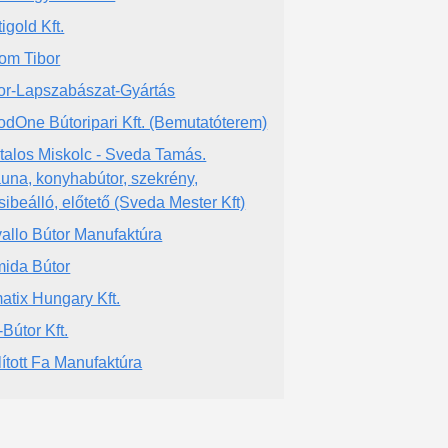
igold Kft.
om Tibor
or-Lapszabászat-Gyártás
dOne Bútoripari Kft. (Bemutatóterem)
talos Miskolc - Sveda Tamás.
una, konyhabútor, szekrény,
sibeálló, előtető (Sveda Mester Kft)
allo Bútor Manufaktúra
mida Bútor
atix Hungary Kft.
-Bútor Kft.
lított Fa Manufaktúra