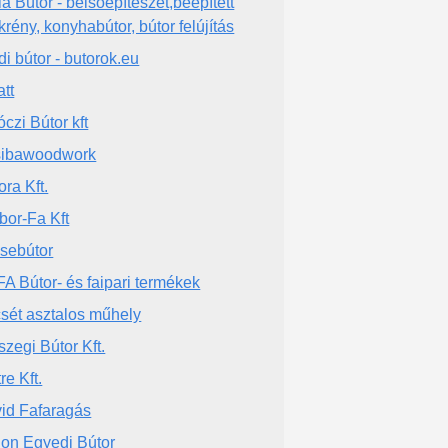
la Bútor - belsőépítészet,beépített
krény, konyhabútor, bútor felújítás
di bútor - butorok.eu
att
óczi Bútor kft
ibawoodwork
ora Kft.
bor-Fa Kft
sebútor
A Bútor- és faipari termékek
sét asztalos műhely
szegi Bútor Kft.
re Kft.
id Fafaragás
lon Egyedi Bútor