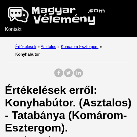
Kontakt
Értékelések
»
Asztalos
»
Komárom-Esztergom
»
Konyhabutor
Értékelések erről:
Konyhabútor. (Asztalos)
- Tatabánya (Komárom-
Esztergom).