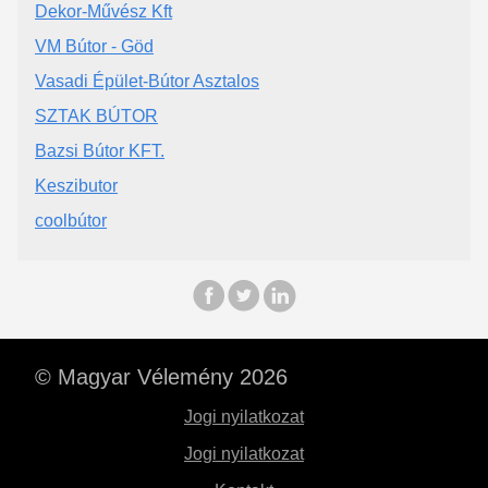
Dekor-Művész Kft
VM Bútor - Göd
Vasadi Épület-Bútor Asztalos
SZTAK BÚTOR
Bazsi Bútor KFT.
Keszibutor
coolbútor
© Magyar Vélemény 2026
Jogi nyilatkozat
Jogi nyilatkozat