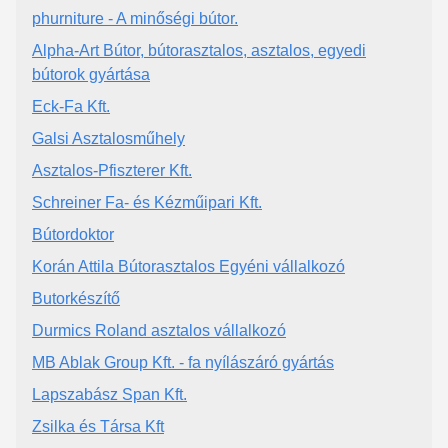
phurniture - A minőségi bútor.
Alpha-Art Bútor, bútorasztalos, asztalos, egyedi
bútorok gyártása
Eck-Fa Kft.
Galsi Asztalosműhely
Asztalos-Pfiszterer Kft.
Schreiner Fa- és Kézműipari Kft.
Bútordoktor
Korán Attila Bútorasztalos Egyéni vállalkozó
Butorkészítő
Durmics Roland asztalos vállalkozó
MB Ablak Group Kft. - fa nyílászáró gyártás
Lapszabász Span Kft.
Zsilka és Társa Kft