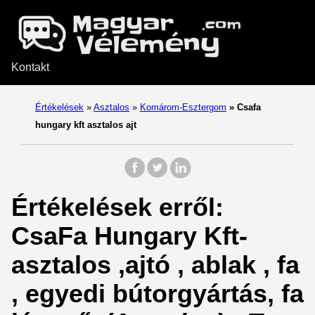
Kontakt
Értékelések
»
Asztalos
»
Komárom-Esztergom
»
Csafa
hungary kft asztalos ajt
Értékelések erről:
CsaFa Hungary Kft-
asztalos ,ajtó , ablak , fa
, egyedi bútorgyártás, fa