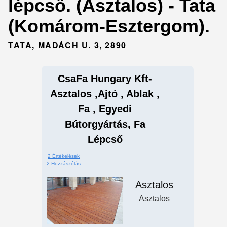
lépcső. (Asztalos) - Tata
(Komárom-Esztergom).
TATA, MADÁCH U. 3, 2890
CsaFa Hungary Kft-
Asztalos ,ajtó , Ablak ,
Fa , Egyedi
Bútorgyártás, Fa
Lépcső
2 Értékelések
2 Hozzászólás
Asztalos
Asztalos