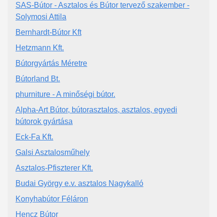
SAS-Bútor - Asztalos és Bútor tervező szakember -
Solymosi Attila
Bernhardt-Bútor Kft
Hetzmann Kft.
Bútorgyártás Méretre
Bútorland Bt.
phurniture - A minőségi bútor.
Alpha-Art Bútor, bútorasztalos, asztalos, egyedi
bútorok gyártása
Eck-Fa Kft.
Galsi Asztalosműhely
Asztalos-Pfiszterer Kft.
Budai György e.v. asztalos Nagykalló
Konyhabútor Féláron
Hencz Bútor