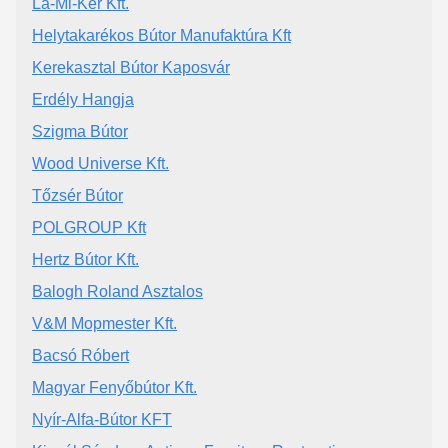
La-Mi-Ker Kft.
Helytakarékos Bútor Manufaktúra Kft
Kerekasztal Bútor Kaposvár
Erdély Hangja
Szigma Bútor
Wood Universe Kft.
Tőzsér Bútor
POLGROUP Kft
Hertz Bútor Kft.
Balogh Roland Asztalos
V&M Mopmester Kft.
Bacsó Róbert
Magyar Fenyőbútor Kft.
Nyír-Alfa-Bútor KFT