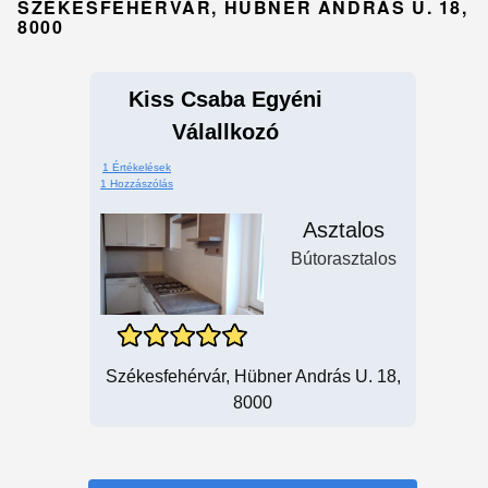
SZÉKESFEHÉRVÁR, HÜBNER ANDRÁS U. 18,
8000
Kiss Csaba Egyéni
Válallkozó
1 Értékelések
1 Hozzászólás
Asztalos
Bútorasztalos
Székesfehérvár, Hübner András U. 18,
8000