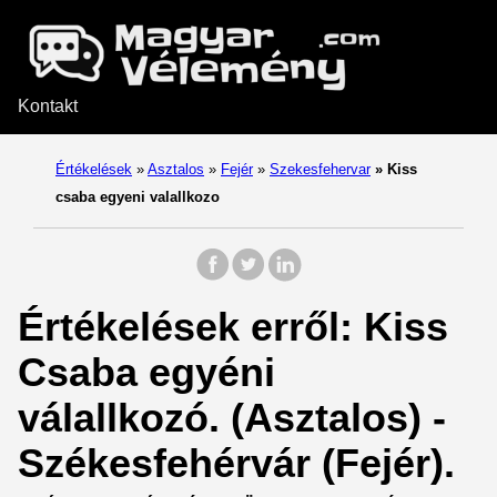
Kontakt
Értékelések
»
Asztalos
»
Fejér
»
Szekesfehervar
»
Kiss
csaba egyeni valallkozo
Értékelések erről: Kiss
Csaba egyéni
válallkozó. (Asztalos) -
Székesfehérvár (Fejér).