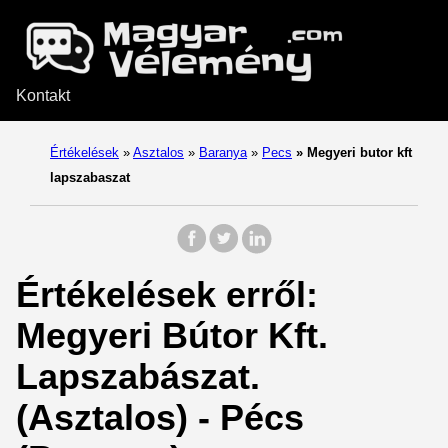
Kontakt
Értékelések
»
Asztalos
»
Baranya
»
Pecs
»
Megyeri butor kft
lapszabaszat
Értékelések erről:
Megyeri Bútor Kft.
Lapszabászat.
(Asztalos) - Pécs