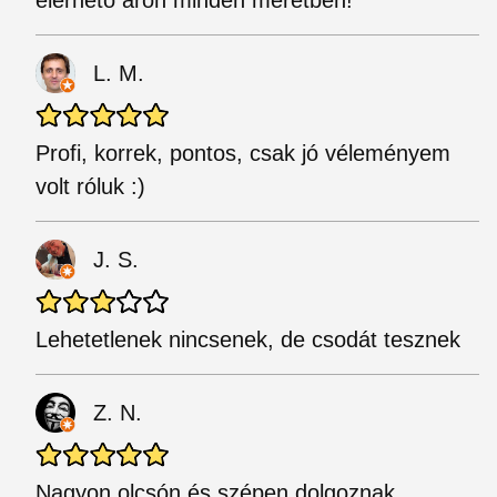
elérhető áron minden méretben!
L. M.
Profi, korrek, pontos, csak jó véleményem
volt róluk :)
J. S.
Lehetetlenek nincsenek, de csodát tesznek
Z. N.
Nagyon olcsón és szépen dolgoznak