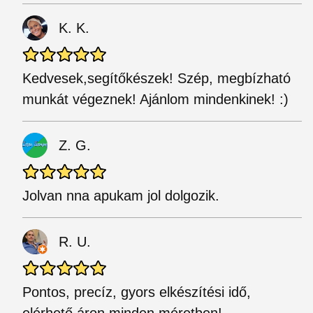
K. K.
Kedvesek,segítőkészek! Szép, megbízható
munkát végeznek! Ajánlom mindenkinek! :)
Z. G.
Jolvan nna apukam jol dolgozik.
R. U.
Pontos, precíz, gyors elkészítési idő,