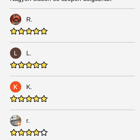
R.
L.
K.
r.