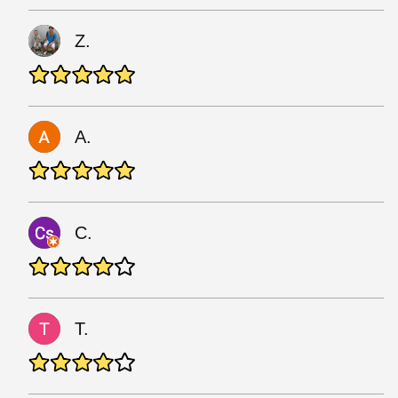
Z.
A.
C.
T.