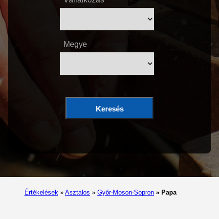
Megye
Keresés
Értékelések
»
Asztalos
»
Győr-Moson-Sopron
»
Papa