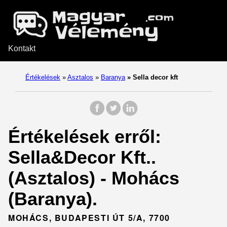
Kontakt
Értékelések
»
Asztalos
»
Baranya
»
Sella decor kft
Értékelések erről:
Sella&Decor Kft..
(Asztalos) - Mohács
(Baranya).
MOHÁCS, BUDAPESTI ÚT 5/A, 7700