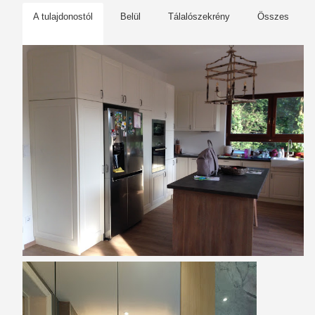
A tulajdonostól
Belül
Tálalószekrény
Összes