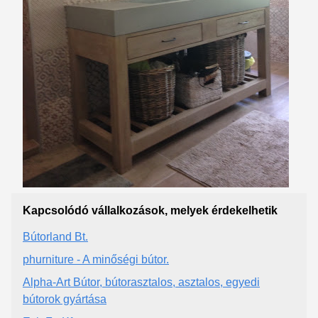
Kapcsolódó vállalkozások, melyek érdekelhetik
Bútorland Bt.
phurniture - A minőségi bútor.
Alpha-Art Bútor, bútorasztalos, asztalos, egyedi
bútorok gyártása