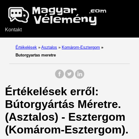
Kontakt
Értékelések
»
Asztalos
»
Komárom-Esztergom
»
Butorgyartas meretre
Értékelések erről:
Bútorgyártás Méretre.
(Asztalos) - Esztergom
(Komárom-Esztergom).