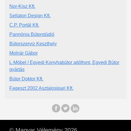
Nor-Kisz Kft.
Sellaton Design Kft.
C.P. Portál Kft.
Pannónia Bútorstúdió
Bútorszerviz Keszthely
Molnár Gábor
L-Möbel / Egyedi Konyhabútor ajtófront, Egyedi Bútor
gyártás
Bútor Doktor Kft.
Fageszt 2002 Asztalosipari Kft.
© Magyar Vélemény 2026