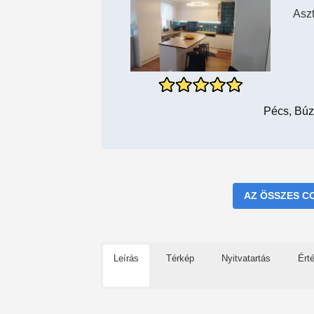
Asz
Pécs, Búz
AZ ÖSSZES C
Leírás
Térkép
Nyitvatartás
Ért