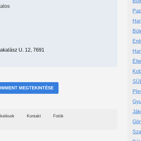
Bút
talos
Pap
Har
Bút
Erd
akalász U. 12, 7691
Ha
Élt
Kob
SÜ
OMMENT MEGTEKINTÉSE
Ples
Gyu
Ják
ékelések
Kontakt
Fotók
Göm
Sza