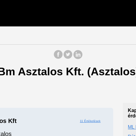
 Bm Asztalos Kft. (Asztalos
Kap
érd
os Kft
11 Értékelések
ML 
talos