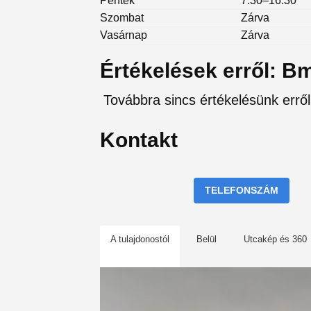
Péntek
7:30–16:30
Szombat
Zárva
Vasárnap
Zárva
Értékelések erről: Bm
Továbbra sincs értékelésünk erről
Kontakt
TELEFONSZÁM
A tulajdonostól
Belül
Utcakép és 360