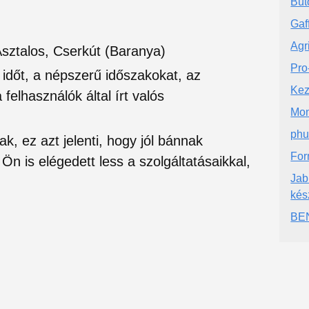
Bút
Gaff
Agri
Asztalos, Cserkút (Baranya)
Pro
si időt, a népszerű időszakokat, az
Kez
felhasználók által írt valós
Mon
phu
ak, ez azt jelenti, hogy jól bánnak
For
Ön is elégedett less a szolgáltatásaikkal,
Jab
kés
BE