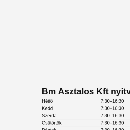
Bm Asztalos Kft nyit
Hétfő
7:30–16:30
Kedd
7:30–16:30
Szerda
7:30–16:30
Csütörtök
7:30–16:30