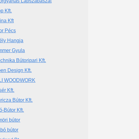
orgyártás Lapszabászat
p Kft.
ina Kft
or Pécs
ély Hangja
mmer Gyula
echnika Bútoripari Kft.
en Design Kft.
LI WOODWORK
ér Kft.
ricza Bútor Kft.
ó-Bútor Kft.
öri bútor
bó bútor