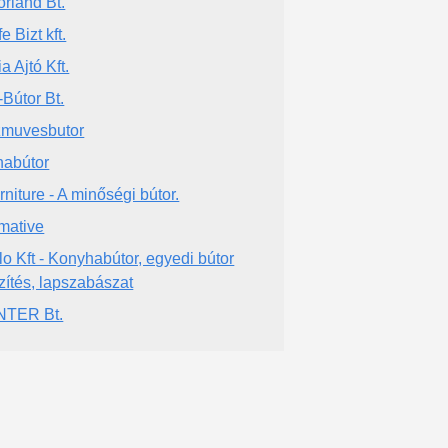
orland Bt.
e Bizt kft.
a Ajtó Kft.
-Bútor Bt.
muvesbutor
abútor
rniture - A minőségi bútor.
mative
lo Kft - Konyhabútor, egyedi bútor
zítés, lapszabászat
NTER Bt.