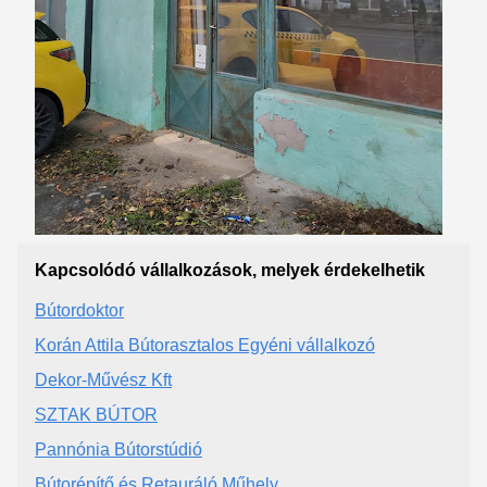
Kapcsolódó vállalkozások, melyek érdekelhetik
Bútordoktor
Korán Attila Bútorasztalos Egyéni vállalkozó
Dekor-Művész Kft
SZTAK BÚTOR
Pannónia Bútorstúdió
Bútorépítő és Retauráló Műhely