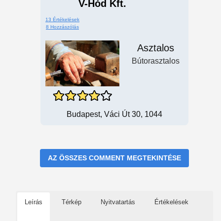
V-Hód Kft.
13 Értékelések
8 Hozzászólás
Asztalos
Bútorasztalos
Budapest, Váci Út 30, 1044
AZ ÖSSZES COMMENT MEGTEKINTÉSE
Leírás
Térkép
Nyitvatartás
Értékelések