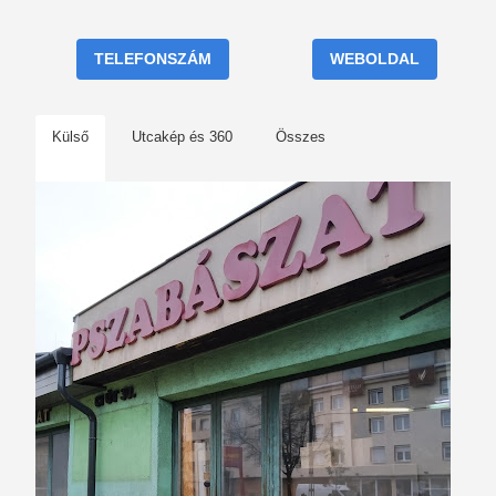
TELEFONSZÁM
WEBOLDAL
Külső
Utcakép és 360
Összes