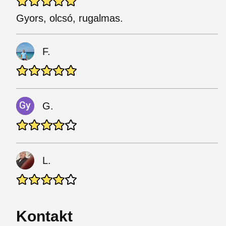
Gyors, olcsó, rugalmas.
F.
G.
L.
Kontakt