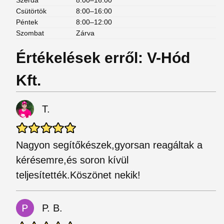
Szerda
8:00–16:00
Csütörtök
8:00–16:00
Péntek
8:00–12:00
Szombat
Zárva
Értékelések erről: V-Hód
Kft.
T.
Nagyon segítőkészek,gyorsan reagáltak a
kérésemre,és soron kívül
teljesítették.Köszönet nekik!
P. B.