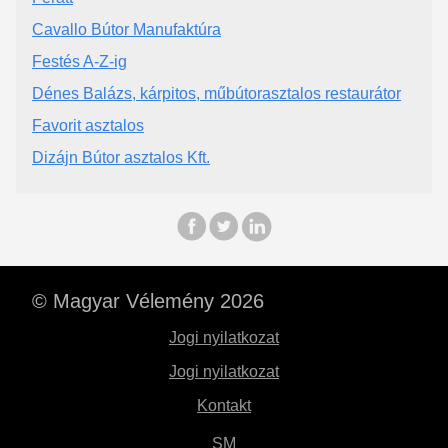
Cavallo Bútor Manufaktúra
Festés A-Z-ig
Dénes Balázs, kárpitos, műbútorasztalos restaurátor
Favorit asztalos
Dizájn Bútor asztalos Kft.
© Magyar Vélemény 2026
Jogi nyilatkozat
Jogi nyilatkozat
Kontakt
SM