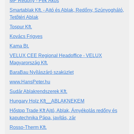
MP Redőny - Pék Ákos
Smartablak Kft. - Ajtó és Ablak, Redőny, Szúnyogháló,
Tetőtéri Ablak
Tospur Kft.
Kovács Frigyes
Kama Bt.
VELUX CEE Regional Headoffice - VELUX
Magyarország Kft.
BaraBau Nyílászáró szaküzlet
www.HansPeter.hu
Sudár Ablakrendszerek Kft.
Hungary Holz Kft__ABLAKNEKEM
Hőstop Trade Kft Ajtó, Ablak, Árnyékolás redőny és
kaputechnika Pápa, javítás, zár
Rosso-Therm Kft.