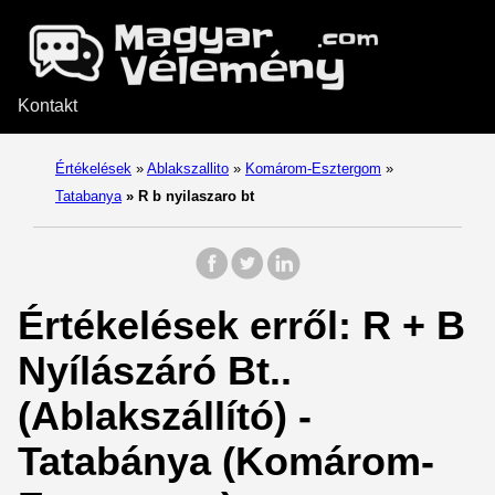
Kontakt
Értékelések
»
Ablakszallito
»
Komárom-Esztergom
»
Tatabanya
»
R b nyilaszaro bt
Értékelések erről: R + B
Nyílászáró Bt..
(Ablakszállító) -
Tatabánya (Komárom-